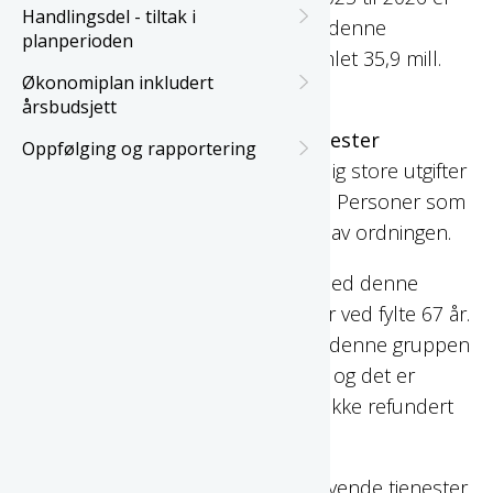
Handlingsdel - tiltak i
det altså en ubetydelig endring på denne
planperioden
nøkkelen. I kroner utgjør dette samlet 35,9 mill.
Økonomiplan inkludert
kroner for Hustadvika kommune.
årsbudsjett
Tilskudd til ressurskrevende tjenester
Oppfølging og rapportering
innebærer toppfinansiering av særlig store utgifter
for tjenester til den enkelte bruker. Personer som
er eldre enn 67 år er ikke omfattet av ordningen.
Kommunens generelle problem med denne
ordningen er at refusjonen stopper ved fylte 67 år.
Det er et økende antall personer i denne gruppen
som blir betydelig eldre enn dette, og det er
gledelig, men kommunen får altså ikke refundert
utgiftene tilsvarende.
Tilskuddsordningen for ressurskrevende tjenester