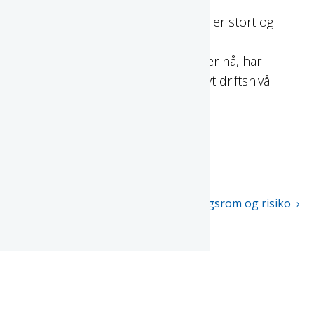
Merforbruket på rammeområdene er stort og
tallene er foruroligende. Med de
inntektsforutsetningene som gjelder nå, har
Hustadvika kommune et alt for høyt driftsnivå.
Befolkningsutvikling og behov
Økonomisk handlingsrom og risiko