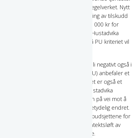
blir videreført men med endring i regelverket. Nytt
forslag til innslagspunkt for utbetaling av tilskudd
for 2026 blir på 1 921 000 kr (1 692 000 kr for
2025). Dette betyr økte utgifter for Hustadvika
kommune, men økning i verdien på PU kriteriet vil
mer enn oppveie dette tapet.
Netto driftsresultat
forventes å bli negativt også i
2025. Teknisk beregningsutvalg (TBU) anbefaler et
netto driftsresultat på 1,75 % og det er også et
vedtatt mål for kommunestyret. Hustadvika
kommune var i forrige økonomiplan på vei mot å
nå dette målet, men nå er bildet betydelig endret.
Finansutgiftene er betydelige, statsbudsjettene for
2024, 2025 og 2026 har ikke gitt inntektsløft av
betydning for Hustadvika kommune.