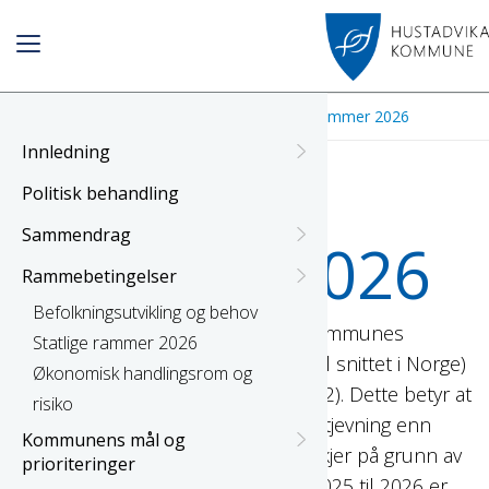
Forside
Rammebetingelser
Statlige rammer 2026
Innledning
Statlige
Politisk behandling
Sammendrag
rammer 2026
Rammebetingelser
Befolkningsutvikling og behov
Kostnadsnøkkelen
(Hustadvika kommunes
Statlige rammer 2026
beregnede utgiftsbehov i forhold til snittet i Norge)
Økonomisk handlingsrom og
er i 2026 beregnet til 1,0246 (1,0242). Dette betyr at
risiko
kommunen får 2,4 % mer i utgiftsutjevning enn
Kommunens mål og
gjennomsnittskommunen. Dette skjer på grunn av
prioriteringer
demografi, reiseavstand mm. Fra 2025 til 2026 er