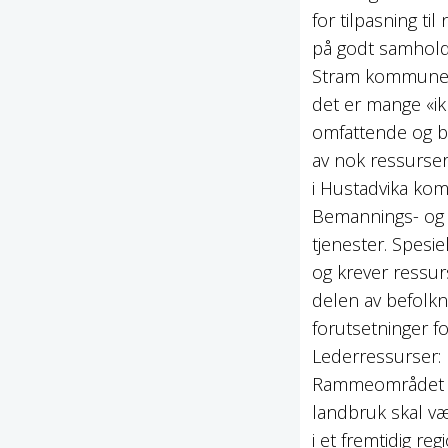
for tilpasning ti
på godt samhold
Stram kommuneøk
det er mange «ik
omfattende og be
av nok ressurser 
i Hustadvika ko
Bemannings- og 
tjenester. Spesie
og krever ressurs
delen av befolkn
forutsetninger fo
Lederressurser: D
Rammeområdet in
landbruk skal væ
i et fremtidig r