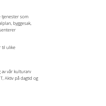
e tjenester som
alplan, byggesak,
senterer
til ulike
av vår kulturarv
 UT, Aktiv på dagtid og