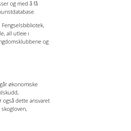
sser og med å få
kunstdatabase.
 Fengselsbibliotek,
, all utleie i
, ungdomsklubbene og
ngår økonomiske
ilskudd,
ar også dette ansvaret
, skogloven,