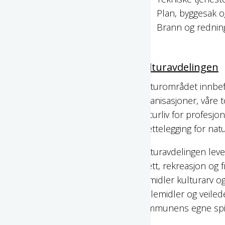
Plan, byggesak 
Brann og rednin
Kulturavdelingen
Kulturområdet innbefatte
organisasjoner, våre 
kulturliv for profesj
tilrettelegging for natu
Kulturavdelingen leve
idrett, rekreasjon og f
formidler kulturarv og
spillemidler og veile
kommunens egne spil