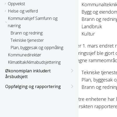
Oppvekst
Kommunaltekni
Helse og velferd
Bygg og eiendo
Kommunalsjef Samfunn og
Brann og rednin
næring
Landbruk
Brann og redning
Kultur
Tekniske tjenester
Etter 1. mars endret 
Plan, byggesak og oppmåling
næringssjef ble gjort
Kommunedirektør
er egne rammeområd
Klimatiltak/klimabudsjettering
Økonomiplan inkludert
Tekniske tjenest
årsbudsjett
Plan, byggesak 
Oppfølging og rapportering
Brann og rednin
De tre enhetene har l
oversikten rapportere