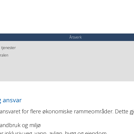
Årsverk
 tjenester
tralen
 ansvar
nsvaret for flere økonomiske rammeområder. Dette gj
Landbruk og miljø
er inklusiv veg, vann, avløp, bygg og eiendom