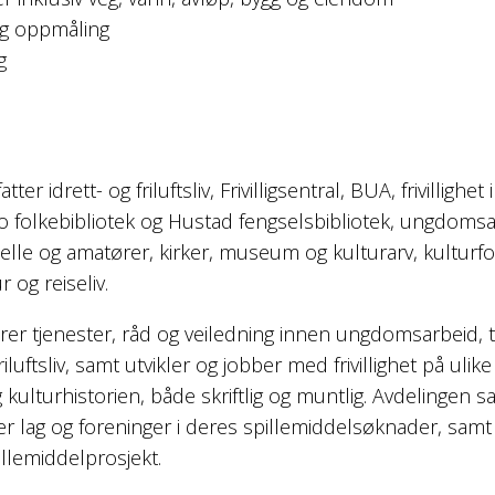
og oppmåling
g
r idrett- og friluftsliv, Frivilligsentral, BUA, frivillighet 
to folkebibliotek og Hustad fengselsbibliotek, ungdom
onelle og amatører, kirker, museum og kulturarv, kulturf
r og reiseliv.
rer tjenester, råd og veiledning innen ungdomsarbeid, ti
riluftsliv, samt utvikler og jobber med frivillighet på ulike
 kulturhistorien, både skriftlig og muntlig. Avdelingen 
der lag og foreninger i deres spillemiddelsøknader, sam
lemiddelprosjekt.