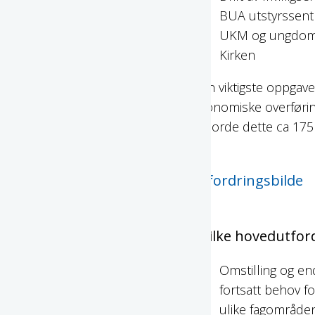
BUA utstyrssentra
UKM og ungdom
Kirken
Den viktigste oppgav
økonomiske overføring
utgjorde dette ca 17
Utfordringsbilde
Hvilke hovedutford
Omstilling og en
fortsatt behov f
ulike fagområde