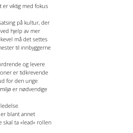
et er viktig med fokus
tsing på kultur, der
 ved hjelp av mer
ikevel må det settes
enester til innbyggerne
ordrende og levere
sjoner er tidkrevende
lbud for den unge
miljø er nødvendige
 ledelse.
er blant annet
skal ta «lead» rollen