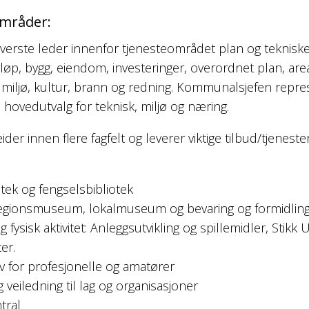
områder:
erste leder innenfor tjenesteområdet plan og teknisk
vløp, bygg, eiendom, investeringer, overordnet plan, are
 miljø, kultur, brann og redning. Kommunalsjefen repre
ovedutvalg for teknisk, miljø og næring.
er innen flere fagfelt og leverer viktige tilbud/tjenester 
otek og fengselsbibliotek
Regionsmuseum, lokalmuseum og bevaring og formidling 
v og fysisk aktivitet: Anleggsutvikling og spillemidler, Stikk
ter.
iv for profesjonelle og amatører
 veiledning til lag og organisasjoner
ntral