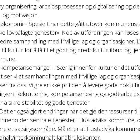
l ny organisering, arbeidsprosesser og digitalisering og d
 og motivasjon.
onomi – Spesielt har dette gått utover kommunens sa
ke lovpålagte tjenester». Noe av utfordringen kan løses
dre samhandling med frivillige lag og organisasjoner. L
til kultur for å få til et godt og bredt kulturtilbud og tj
mmune.
kompetansemangel – Særlig innenfor kultur er det utf
lt ser vi at samhandlingen med frivillige lag og organisa
er fra oss. Vi greier ikke pr tiden å levere gode nok ti
ingen. Rekruttering, kompetanseheving og godt arbeids
r å sikre stabilitet og gode tjenester.
et er også gjort endringer når det gjelder ressurser til
neholder sentrale tjenester i Hustadvika kommune, d
re et satsingsområde. Målet er at Hustadvika kommune 
egionalt/interkommunalt landbrukskontor.