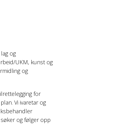
i lag og
sarbeid/UKM, kunst og
ormidling og
lrettelegging for
 plan. Vi ivaretar og
saksbehandler
t søker og følger opp