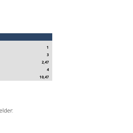
1
3
2,47
4
10,47
elder: