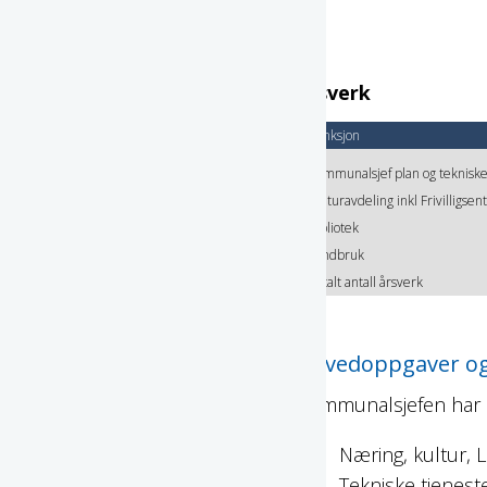
Årsverk
Funksjon
Kommunalsjef plan og tekniske
Kulturavdeling inkl Frivilligsen
Bibliotek
Landbruk
Totalt antall årsverk
Hovedoppgaver og
Kommunalsjefen har a
Næring, kultur, 
Tekniske tjenest