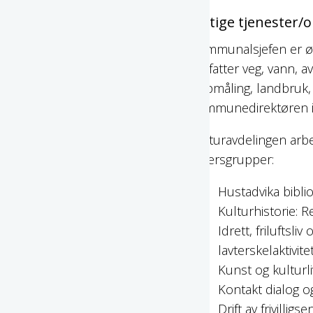
Viktige tjenester/
Kommunalsjefen er øv
omfatter veg, vann, a
oppmåling, landbruk,
kommunedirektøren i h
Kulturavdelingen arbeid
aldersgrupper:
Hustadvika bibli
Kulturhistorie: 
Idrett, friluftsli
lavterskelaktivite
Kunst og kulturl
Kontakt dialog og
Drift av frivilligse