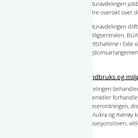
Kulturavdelingen jobb
bedre oversikt over 
Kulturavdelingen drift
Frivilligsentralen, BUA
idrettshallene i Eid
ungdomsarrangement
Landbruks og milj
Avdelingen behandler
virkemidler forhandle
avløserordningen, dren
for Aukra og Averøy k
konsesjonsloven, vilt