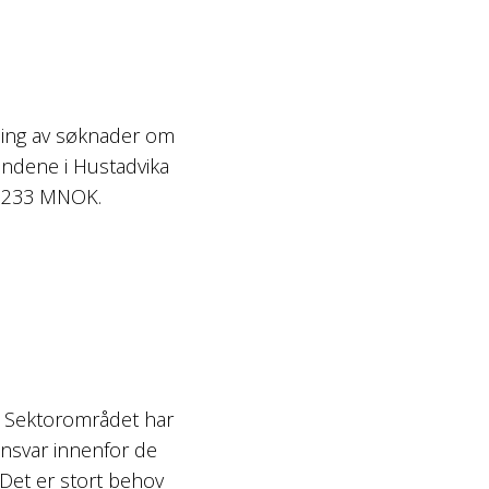
ling av søknader om
øndene i Hustadvika
a 233 MNOK.
g. Sektorområdet har
ansvar innenfor de
Det er stort behov