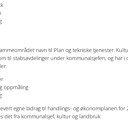
kk
m
g
rammeområdet navn til Plan og tekniske tjenester. Kult
 om til stabsavdelinger under kommunalsjefen, og har i
er:
er
og oppmåling
g
evert egne bidrag til handlings- og økonomiplanen for
s det fra kommunalsjef, kultur og landbruk.