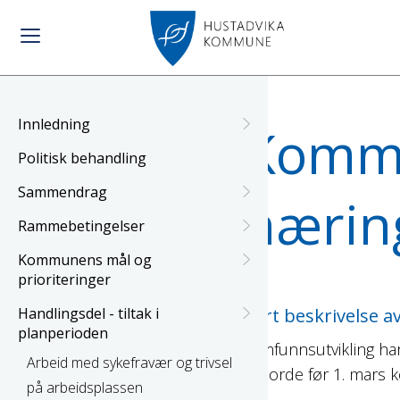
Innledning
Kommu
Politisk behandling
Sammendrag
nærin
Rammebetingelser
Kommunens mål og
prioriteringer
Handlingsdel - tiltak i
Kort beskrivelse
planperioden
Samfunnsutvikling ha
Arbeid med sykefravær og trivsel
utgjorde før 1. mars 
på arbeidsplassen