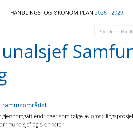
HANDLINGS- OG ØKONOMIPLAN
2026 - 2029
Forside
Handli
nalsjef Samfu
g
 av rammeområdet
r gjennomgått endringer som følge av omstillingspros
kommunalsjef og 5 enheter: