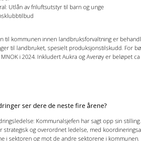
l: Utlån av friluftsutstyr til barn og unge
sklubbtilbud
en til kommunen innen landbruksforvaltning er behand
er til landbruket, spesielt produksjonstilskudd. For b
5 MNOK i 2024. Inkludert Aukra og Averøy er beløpet c
ringer ser dere de neste fire årene?
dringsledelse: Kommunalsjefen har sagt opp sin stillin
or strategisk og overordnet ledelse, med koordinerings
ne i sektoren og mot de andre sektorene i kommunen. 