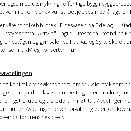
er også med utsmykning i offentlige bygg i byggeprose
det kommunen eier av kunst. Det jobbes med å lage en 
er våre to folkebibliotek i Elnesvågen på Eide og Hustad
 Utstyrssentral, Aktiv på Dagtid, Utescenå Tretind på Eide
e og Elnesvågen og gymsaler på Haukås og Sylte skoler
er som UKM og konserter, m.m.
øavdelingen
 og kontrollerer søknader fra jordbruksforetak som a
t gjennom jordbruksavtalen. Dette gjelder produksjonst
eringstilskudd og tilskudd til miljøtiltak. Avdelingen h
ommuner. Avdelingen driver forvaltning etter jordloven
loven og forurensingsloven.