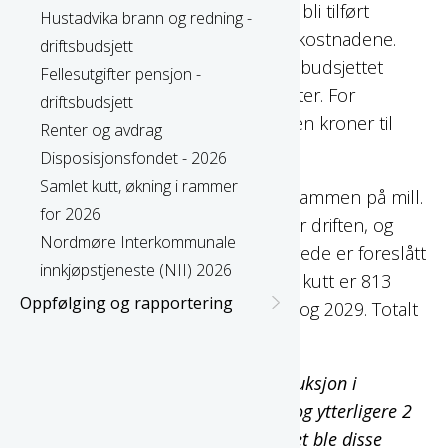
følge av flyktninger. Fra 2026 vil det bli tilført
Hustadvika brann og redning -
budsjettrammer for å dekke disse kostnadene.
driftsbudsjett
Inntektene vil komme i bevilgnings budsjettet
Fellesutgifter pensjon -
under andre generelle driftsinntekter. For
driftsbudsjett
Familiens hus utgjør dette 450 tusen kroner til
Renter og avdrag
helsestasjonen.
Disposisjonsfondet - 2026
Samlet kutt, økning i rammer
Som følge av generell reduksjon i rammen på mill.
for 2026
kroner vil dette få konsekvenser for driften, og
Nordmøre Interkommunale
ytterlige tiltak ut over det som allerede er foreslått
innkjøpstjeneste (NII) 2026
må iverksettes. Beløp på generelle kutt er 813
Oppfølging og rapportering
tusen kroner for 2026, 2027, 2028 og 2029. Totalt
3,2 mill. kroner
Formannskapet innstiller på en reduksjon i
budsjettet på 3 mill. kroner i 2026 og ytterligere 2
mill. kroner i 2027. I kommunestyret ble disse