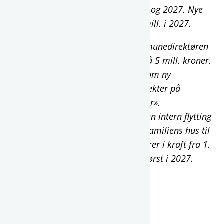
kuttene redusert med 1 mill. i 2026 og 2027. Nye
kutt 2 mill. i 2026 og ytterligere 1 mill. i 2027.
Revidert budsjett 1 juni 2026
. Kommunedirektøren
foreslår å tilføre hele merforbruk på 5 mill. kroner.
Da dette i hovedsak gjelder vedtak om ny
barnebolig. Dette gir også økte inntekter på
«Inntekter Ressurskrevende Tjenester».
Kommunedirektøren foreslår også en intern flytting
av midler på 400 tusen kroner fra Familiens hus til
Helse og velferd. Denne endringen trer i kraft fra 1.
september og vil få helårsvirkning først i 2027.
Endring ramme
Tall i hele tusen kroner.