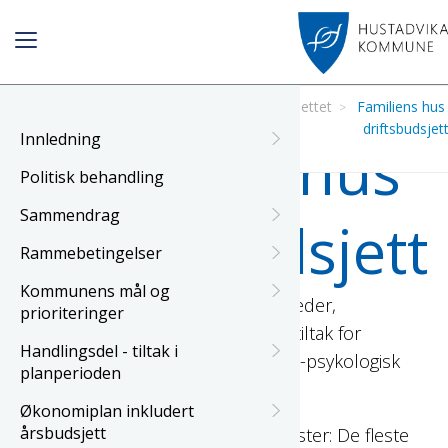
Forside
Økonomiplan
Driftsbudsjettet
Familiens hus
inkludert
2026
driftsbudsjet
Innledning
Familiens hus
årsbudsjett
Politisk behandling
Sammendrag
- driftsbudsjett
Rammebetingelser
Kommunens mål og
Rammeområdet består av enhetsleder,
prioriteringer
barnevernstjeneste, helsestasjon, tiltak for
Handlingsdel - tiltak i
funksjonshemmede og pedagogisk-psykologisk
planperioden
tjeneste (PPT).
Økonomiplan inkludert
årsbudsjett
Lovpålagte og ikke lovpålagte tjenester: De fleste