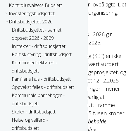
tjenester, utgifter og stillinger her er lovpålagte. Det
Kontrollutvalgets Budsjett
er opp til kommunen å bestemme organisering,
Investeringsbudsjettet
omfang og tjenestenivå.
Driftsbudsjettet 2026
Driftsbudsjettet - samlet
Forventet reduksjon omfang vedtak i 2026 gir
oppsett 2026 - 2029
innsparing på 500 tusen kroner fra 2026.
Inntekter - driftsbudsjettet
Politisk styring - driftsbudsjett
Stilling som klinisk ernæringsfysiolog (KEF) er ikke
Kommunedirektøren -
en lovpålagt tjeneste. Stillingen har vært vurdert
driftsbudsjett
tidligere i forbindelse med omstillingsprosjektet, og
Familiens hus - driftsbudsjett
selv om vedtaket fra kommunestyret 12.12.2025
Oppvekst felles - driftsbudsjett
opprettholdt en videreføring av stillingen, mener
Kommunale barnehager -
kommunedirektøren at det er forsvarlig at
driftsbudsjett
stillingen blir tatt ut fra 1.07.2026. Kutt i ramme
Skoler - driftsbudsjett
med 175 tusen kroner i 2026 og 175 tusen kroner
Helse og velferd -
i 2027.
Formannskapet innstiller på beholde
driftsbudsjett
stillingen som klinisk ernæringsfysiolog