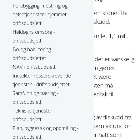
Forebygging, mestring og
Reduksjon helsestasjon på 400 tusen kroner fra
helsetjenester i hjemmet -
2025 tilbakeføres grunnet tap av tilskudd.
driftsbudsjett
Heldøgns omsorg -
Netto reduksjon i rammen utgjør samlet 1,1 mill.
driftsbudsjett
kroner.
Bo og habilitering -
driftsbudsjettet
Enheten utfordres på økonomi, da det er vanskelig
NAV - driftsbudsjett
å ha kontroll på de ulike vedtak som gjøres
Inntekter ressurskrevende
gjennom året. Dette kan blant annet være
tjenester - driftsbudsjettet
plasseringer som barnevernstjenesten må
Samfunn og næring -
gjennomføres, eller nye kostbare vedtak til
driftsbudsjett
avlastning.
Tekniske tjenester -
Det gjøres endringer i budsjettering av tilskudd fra
driftsbudsjett
IMDi. Tidligere har det blitt sendt internfaktura for
Plan, byggesak og oppmåling -
kostnader kommunens enheter har hatt som
driftsbudsjett