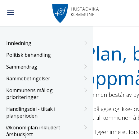
Innledning
Plan, 
Politisk behandling
Sammendrag
oppmål
Rammebetingelser
Kommunens mål og
Rammen består av byg
prioriteringer
Lovpålagte og ikke-lovp
Handlingsdel - tiltak i
planperioden
opp til kommunen å b
Økonomiplan inkludert
Det ligger inne et for
årsbudsjett