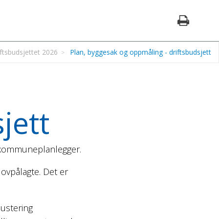
ftsbudsjettet 2026
Plan, byggesak og oppmåling - driftsbudsjett
jett
 kommuneplanlegger.
 lovpålagte. Det er
justering