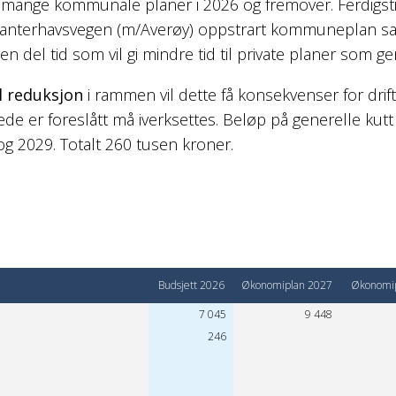
r mange kommunale planer i 2026 og fremover. Ferdigsti
lanterhavsvegen (m/Averøy) oppstrart kommuneplan sa
 en del tid som vil gi mindre tid til private planer som ge
l reduksjon
i rammen vil dette få konsekvenser for drifte
ede er foreslått må iverksettes. Beløp på generelle kut
og 2029. Totalt 260 tusen kroner.
Budsjett 2026
Økonomiplan 2027
Økonomip
7 045
9 448
246