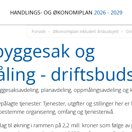
HANDLINGS- OG ØKONOMIPLAN
2026 - 2029
Forside
Økonomiplan inkludert årsbudsjett
Dri
byggesak og
ing - driftsbuds
gesaksavdeling, planavdeling, oppmålingsavdeling og
ålagte tjenester: Tjenester, utgifter og stillinger her er
estemme organisering, omfang og tjenestenivå.
slag til økning i rammen på 2,2 mill. kroner som følge av 