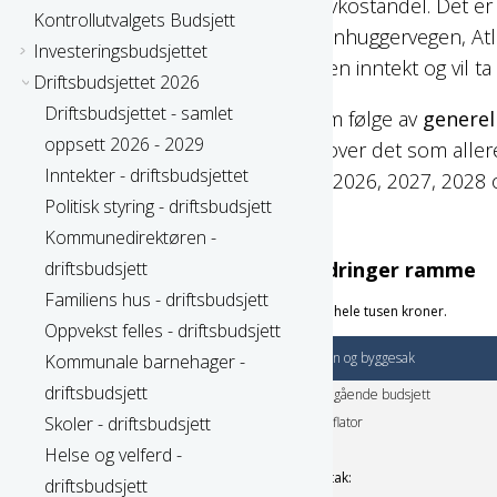
selvkostandel. Det e
Kontrollutvalgets Budsjett
steinhuggervegen, At
Investeringsbudsjettet
ingen inntekt og vil ta
Driftsbudsjettet 2026
Driftsbudsjettet - samlet
Som følge av
generel
oppsett 2026 - 2029
ut over det som aller
Inntekter - driftsbudsjettet
for 2026, 2027, 2028 
Politisk styring - driftsbudsjett
Kommunedirektøren -
driftsbudsjett
Endringer ramme
Familiens hus - driftsbudsjett
Tall i hele tusen kroner.
Oppvekst felles - driftsbudsjett
Plan og byggesak
Kommunale barnehager -
driftsbudsjett
Inngående budsjett
Skoler - driftsbudsjett
Deflator
Helse og velferd -
Tiltak:
driftsbudsjett