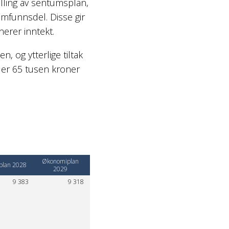
lling av sentumsplan,
mfunnsdel. Disse gir
nerer inntekt.
n, og ytterlige tiltak
t er 65 tusen kroner
Økonomiplan
lan 2028
2029
9 383
9 318